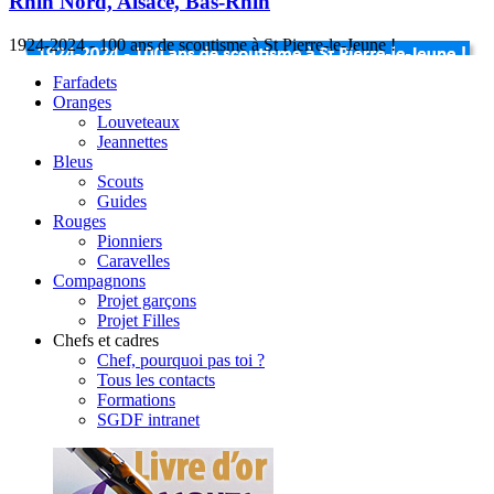
Rhin Nord, Alsace, Bas-Rhin
1924-2024 - 100 ans de scoutisme à St Pierre-le-Jeune !
Farfadets
Oranges
Louveteaux
Jeannettes
Bleus
Scouts
Guides
Rouges
Pionniers
Caravelles
Compagnons
Projet garçons
Projet Filles
Chefs et cadres
Chef, pourquoi pas toi ?
Tous les contacts
Formations
SGDF intranet