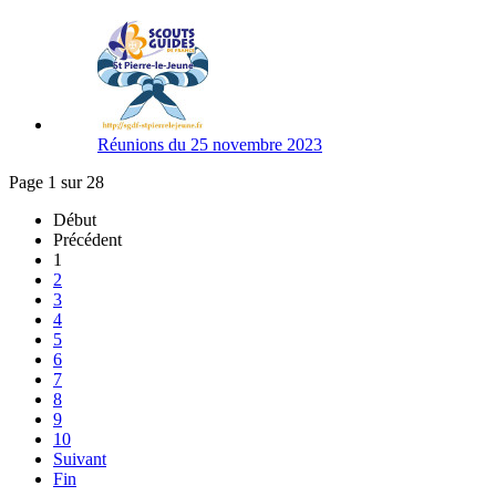
Réunions du 25 novembre 2023
Page 1 sur 28
Début
Précédent
1
2
3
4
5
6
7
8
9
10
Suivant
Fin