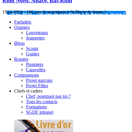
Rhin Nord, Alsace, Bas-Rhin
1924-2024 - 100 ans de scoutisme à St Pierre-le-Jeune !
Farfadets
Oranges
Louveteaux
Jeannettes
Bleus
Scouts
Guides
Rouges
Pionniers
Caravelles
Compagnons
Projet garçons
Projet Filles
Chefs et cadres
Chef, pourquoi pas toi ?
Tous les contacts
Formations
SGDF intranet