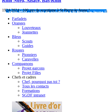
Rhin Nord, Alsace, Bas-Rhin
1924-2024 - 100 ans de scoutisme à St Pierre-le-Jeune !
Farfadets
Oranges
Louveteaux
Jeannettes
Bleus
Scouts
Guides
Rouges
Pionniers
Caravelles
Compagnons
Projet garçons
Projet Filles
Chefs et cadres
Chef, pourquoi pas toi ?
Tous les contacts
Formations
SGDF intranet