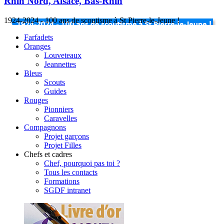
Rhin Nord, Alsace, Bas-Rhin
1924-2024 - 100 ans de scoutisme à St Pierre-le-Jeune !
Farfadets
Oranges
Louveteaux
Jeannettes
Bleus
Scouts
Guides
Rouges
Pionniers
Caravelles
Compagnons
Projet garçons
Projet Filles
Chefs et cadres
Chef, pourquoi pas toi ?
Tous les contacts
Formations
SGDF intranet