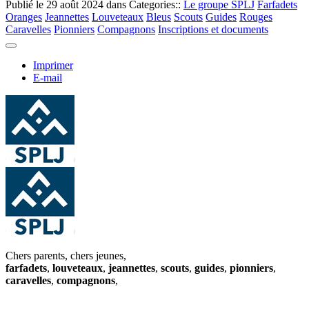
Publié le
29 août 2024
dans Categories::
Le groupe SPLJ
Farfadets
Oranges
Jeannettes
Louveteaux
Bleus
Scouts
Guides
Rouges
Caravelles
Pionniers
Compagnons
Inscriptions et documents
Imprimer
E-mail
Chers parents, chers jeunes,
farfadets
,
louveteaux
,
jeannettes
,
scouts
,
guides
,
pionniers
,
caravelles
,
compagnons
,