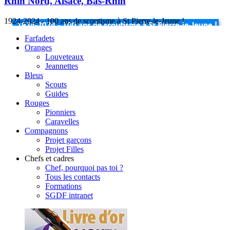
Rhin Nord, Alsace, Bas-Rhin
1924-2024 - 100 ans de scoutisme à St Pierre-le-Jeune !
Farfadets
Oranges
Louveteaux
Jeannettes
Bleus
Scouts
Guides
Rouges
Pionniers
Caravelles
Compagnons
Projet garçons
Projet Filles
Chefs et cadres
Chef, pourquoi pas toi ?
Tous les contacts
Formations
SGDF intranet