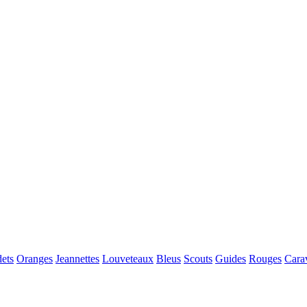
dets
Oranges
Jeannettes
Louveteaux
Bleus
Scouts
Guides
Rouges
Carav