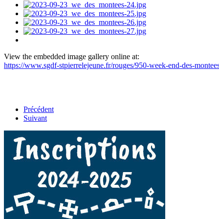
View the embedded image gallery online at:
https://www.sgdf-stpierrelejeune.fr/rouges/950-week-end-des-monte
Précédent
Suivant