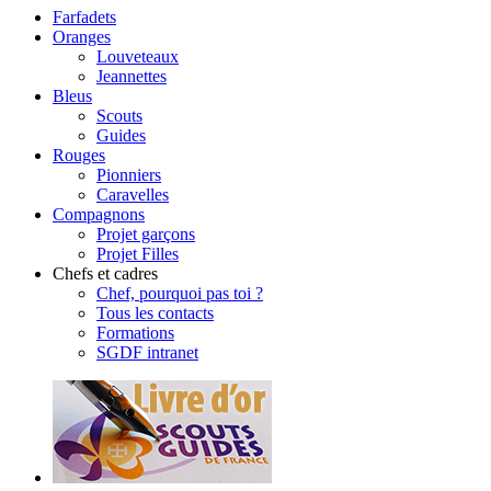
Farfadets
Oranges
Louveteaux
Jeannettes
Bleus
Scouts
Guides
Rouges
Pionniers
Caravelles
Compagnons
Projet garçons
Projet Filles
Chefs et cadres
Chef, pourquoi pas toi ?
Tous les contacts
Formations
SGDF intranet