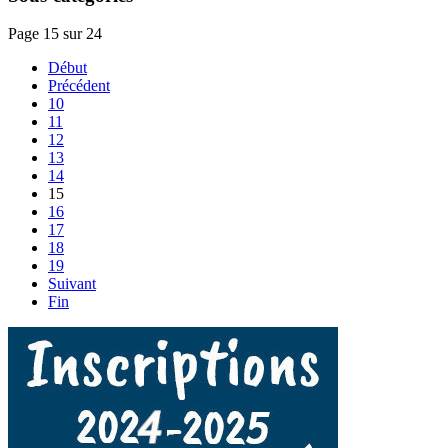
Page 15 sur 24
Début
Précédent
10
11
12
13
14
15
16
17
18
19
Suivant
Fin