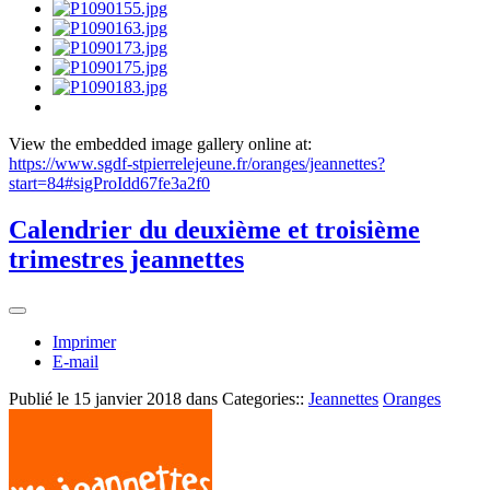
View the embedded image gallery online at:
https://www.sgdf-stpierrelejeune.fr/oranges/jeannettes?
start=84#sigProIdd67fe3a2f0
Calendrier du deuxième et troisième
trimestres jeannettes
Imprimer
E-mail
Publié le
15 janvier 2018
dans Categories::
Jeannettes
Oranges