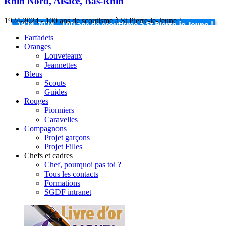
Rhin Nord, Alsace, Bas-Rhin
1924-2024 - 100 ans de scoutisme à St Pierre-le-Jeune !
Farfadets
Oranges
Louveteaux
Jeannettes
Bleus
Scouts
Guides
Rouges
Pionniers
Caravelles
Compagnons
Projet garçons
Projet Filles
Chefs et cadres
Chef, pourquoi pas toi ?
Tous les contacts
Formations
SGDF intranet