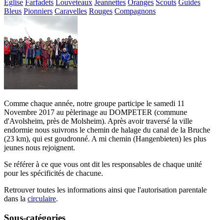
Eglise
Farfadets
Louveteaux
Jeannettes
Oranges
Scouts
Guides
Bleus
Pionniers
Caravelles
Rouges
Compagnons
Comme chaque année, notre groupe participe le samedi 11
Novembre 2017 au pèlerinage au DOMPETER (commune
d'Avolsheim, près de Molsheim). Après avoir traversé la ville
endormie nous suivrons le chemin de halage du canal de la Bruche
(23 km), qui est goudronné. A mi chemin (Hangenbieten) les plus
jeunes nous rejoignent.
Se référer à ce que vous ont dit les responsables de chaque unité
pour les spécificités de chacune.
Retrouver toutes les informations ainsi que l'autorisation parentale
dans la
circulaire
.
Sous-catégories