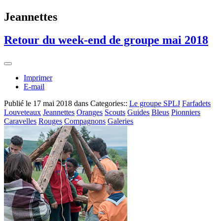
Jeannettes
Retour du week-end de groupe mai 2018
Imprimer
E-mail
Publié le
17 mai 2018
dans Categories::
Le groupe SPLJ
Farfadets
Louveteaux
Jeannettes
Oranges
Scouts
Guides
Bleus
Pionniers
Caravelles
Rouges
Compagnons
Galeries