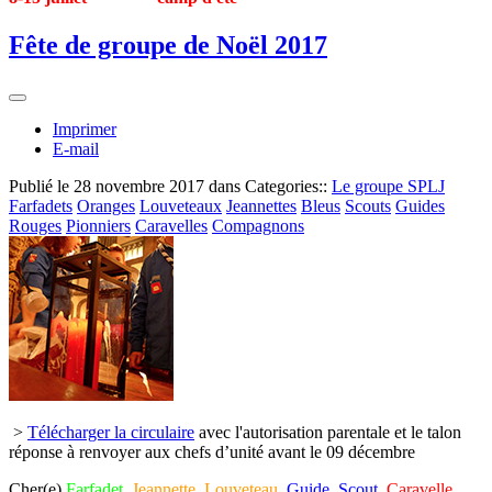
Fête de groupe de Noël 2017
Imprimer
E-mail
Publié le
28 novembre 2017
dans Categories::
Le groupe SPLJ
Farfadets
Oranges
Louveteaux
Jeannettes
Bleus
Scouts
Guides
Rouges
Pionniers
Caravelles
Compagnons
>
Télécharger la circulaire
avec l'autorisation parentale et le talon
réponse à renvoyer aux chefs d’unité avant le 09 décembre
Cher(e)
Farfadet
,
Jeannette
,
Louveteau
,
Guide
,
Scout
,
Caravelle
,