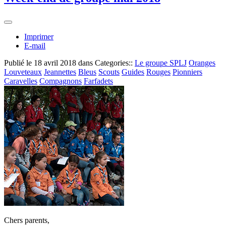
Imprimer
E-mail
Publié le
18 avril 2018
dans Categories::
Le groupe SPLJ
Oranges
Louveteaux
Jeannettes
Bleus
Scouts
Guides
Rouges
Pionniers
Caravelles
Compagnons
Farfadets
Chers parents,