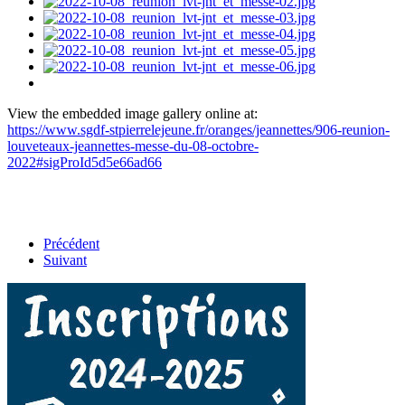
View the embedded image gallery online at:
https://www.sgdf-stpierrelejeune.fr/oranges/jeannettes/906-reunion-
louveteaux-jeannettes-messe-du-08-octobre-
2022#sigProId5d5e66ad66
Précédent
Suivant