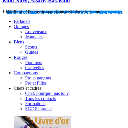
Rhin Nord, Alsace, Bas-Rhin
1924-2024 - 100 ans de scoutisme à St Pierre-le-Jeune !
Farfadets
Oranges
Louveteaux
Jeannettes
Bleus
Scouts
Guides
Rouges
Pionniers
Caravelles
Compagnons
Projet garçons
Projet Filles
Chefs et cadres
Chef, pourquoi pas toi ?
Tous les contacts
Formations
SGDF intranet