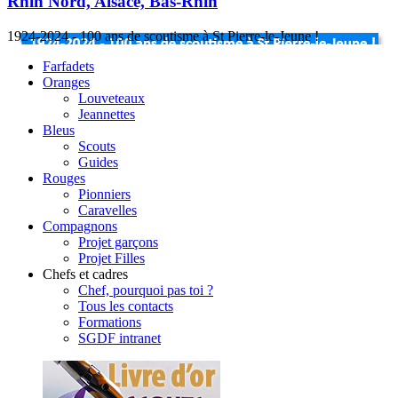
Rhin Nord, Alsace, Bas-Rhin
1924-2024 - 100 ans de scoutisme à St Pierre-le-Jeune !
Farfadets
Oranges
Louveteaux
Jeannettes
Bleus
Scouts
Guides
Rouges
Pionniers
Caravelles
Compagnons
Projet garçons
Projet Filles
Chefs et cadres
Chef, pourquoi pas toi ?
Tous les contacts
Formations
SGDF intranet