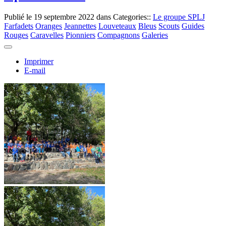
Publié le
19 septembre 2022
dans Categories::
Le groupe SPLJ
Farfadets
Oranges
Jeannettes
Louveteaux
Bleus
Scouts
Guides
Rouges
Caravelles
Pionniers
Compagnons
Galeries
Imprimer
E-mail