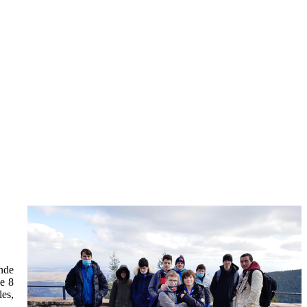
onde
de 8
les,