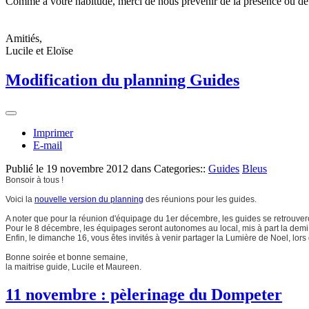
Comme à votre habitude, merci de nous prévenir de la présence ou de 
Amitiés,
Lucile et Eloïse
Modificati​on du planning Guides
Imprimer
E-mail
Publié le
19 novembre 2012
dans Categories::
Guides
Bleus
Bonsoir à tous !
Voici la
nouvelle version du planning
des réunions pour les guides.
A noter que pour la réunion d'équipage du 1er décembre, les guides se retrouveron
Pour le 8 décembre, les équipages seront autonomes au local, mis à part la demi
Enfin, le dimanche 16, vous êtes invités à venir partager la Lumière de Noel, lors 
Bonne soirée et bonne semaine,
la maitrise guide, Lucile et Maureen.
11 novembre : pèlerinage du Dompeter