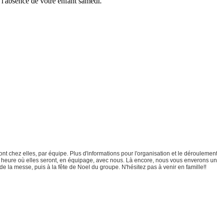
l'absence de votre enfant samedi.
t chez elles, par équipe. Plus d'informations pour l'organisation et le déroulement
 heure où elles seront, en équipage, avec nous. Là encore, nous vous enverons un m
de la messe, puis à la fête de Noel du groupe. N'hésitez pas à venir en famille!!