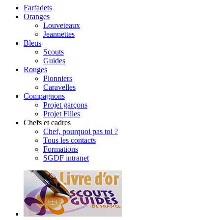
Farfadets
Oranges
Louveteaux
Jeannettes
Bleus
Scouts
Guides
Rouges
Pionniers
Caravelles
Compagnons
Projet garçons
Projet Filles
Chefs et cadres
Chef, pourquoi pas toi ?
Tous les contacts
Formations
SGDF intranet