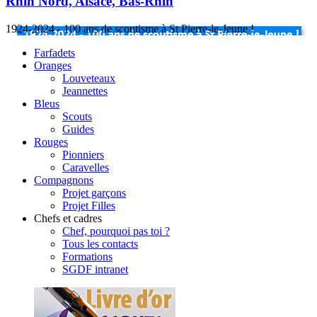
Rhin Nord, Alsace, Bas-Rhin
1924-2024 - 100 ans de scoutisme à St Pierre-le-Jeune !
Farfadets
Oranges
Louveteaux
Jeannettes
Bleus
Scouts
Guides
Rouges
Pionniers
Caravelles
Compagnons
Projet garçons
Projet Filles
Chefs et cadres
Chef, pourquoi pas toi ?
Tous les contacts
Formations
SGDF intranet