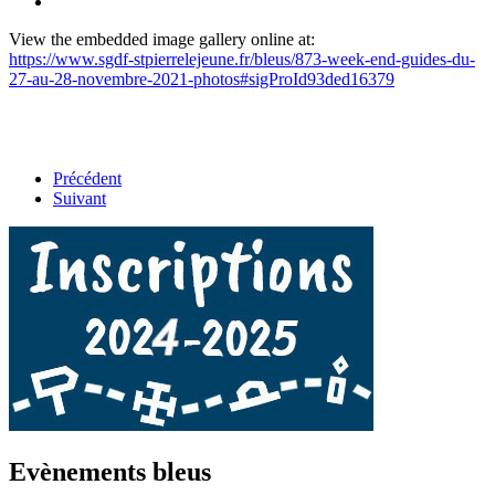
View the embedded image gallery online at:
https://www.sgdf-stpierrelejeune.fr/bleus/873-week-end-guides-du-
27-au-28-novembre-2021-photos#sigProId93ded16379
Précédent
Suivant
Evènements bleus