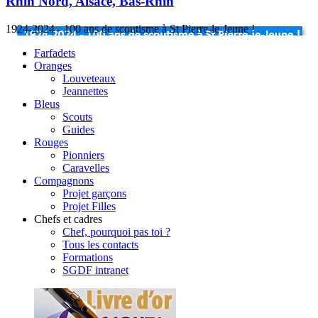
Rhin Nord, Alsace, Bas-Rhin
1924-2024 - 100 ans de scoutisme à St Pierre-le-Jeune !
Farfadets
Oranges
Louveteaux
Jeannettes
Bleus
Scouts
Guides
Rouges
Pionniers
Caravelles
Compagnons
Projet garçons
Projet Filles
Chefs et cadres
Chef, pourquoi pas toi ?
Tous les contacts
Formations
SGDF intranet