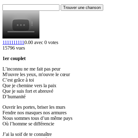
Trouver une chanson
1
1
1
1
1
1
1
1
1
1
0.00 avec 0 votes
15796 vues
1er couplet
L’inconnu ne me fait pas peur
M'ouvre les yeux, m'ouvre le cœur
C’est grâce à toi
Que je chemine vers la paix
Que je suis fort et abreuvé
D’humanité
Ouvrir les portes, briser les murs
Fendre nos masques nos armures
Nous sommes tous d’un même pays
Où l’homme se différencie
J’ai la soif de te connaître