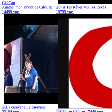
Agathe, mon amour de CitéCap
Vis Tes Rêves
14499 vues
15755 vues
La caravane
23104 vues
Citécap
17440 vues