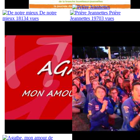
De notre
Prière
mieux
18134 vues
Jeannettes
19703 vues