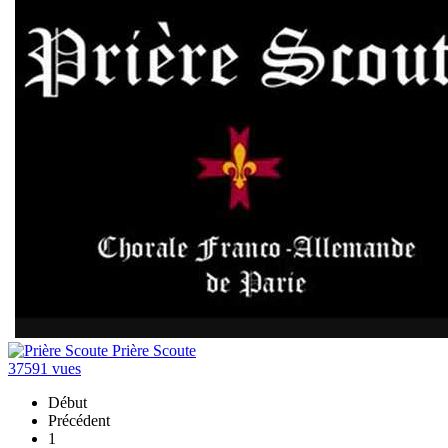
Prière Scoute
37591 vues
Début
Précédent
1