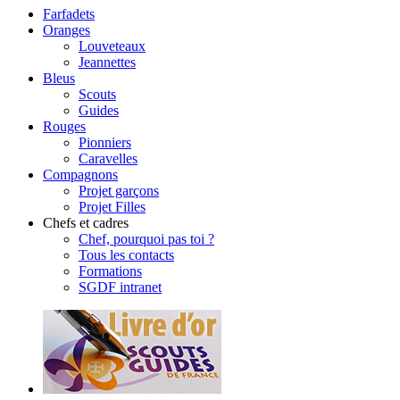
Farfadets
Oranges
Louveteaux
Jeannettes
Bleus
Scouts
Guides
Rouges
Pionniers
Caravelles
Compagnons
Projet garçons
Projet Filles
Chefs et cadres
Chef, pourquoi pas toi ?
Tous les contacts
Formations
SGDF intranet