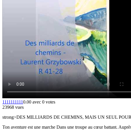
1
1
1
1
1
1
1
1
1
1
0.00 avec 0 votes
23968 vues
strong>DES MILLIARDS DE CHEMINS, MAIS UN SEUL PO
Ton aventure est une marche Dans une troupe au cœur battant. Auprès